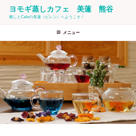
コ
ヨモギ蒸しカフェ 美蓮 熊谷
ン
癒しとCafeの美蓮（ビレン）へようこそ！
テ
ン
ツ
メニュー
へ
ス
キ
ッ
プ