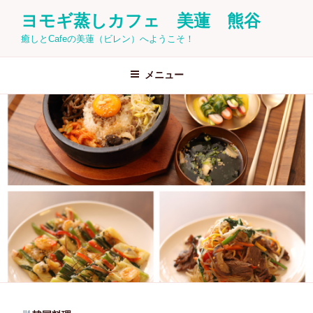
コ
ヨモギ蒸しカフェ 美蓮 熊谷
ン
癒しとCafeの美蓮（ビレン）へようこそ！
テ
ン
ツ
メニュー
へ
ス
キ
ッ
プ