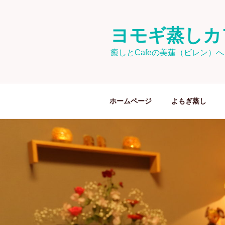
コ
ン
テ
ヨモギ蒸しカ
ン
癒しとCafeの美蓮（ビレン）
ツ
へ
ス
キ
ホームページ
よもぎ蒸し
ッ
プ